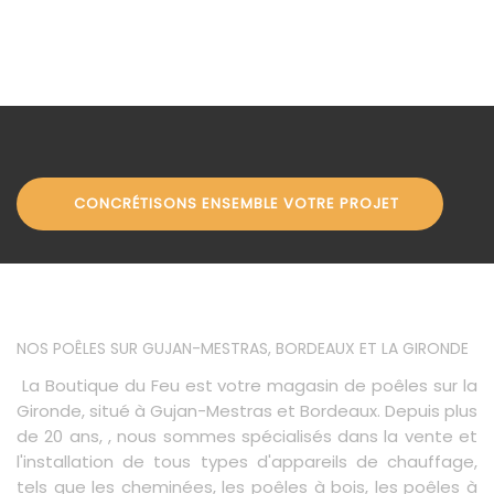
CONCRÉTISONS ENSEMBLE VOTRE PROJET
NOS POÊLES SUR GUJAN-MESTRAS, BORDEAUX ET LA GIRONDE
La Boutique du Feu est votre magasin de poêles sur la
Gironde, situé à Gujan-Mestras et Bordeaux. Depuis plus
de 20 ans, , nous sommes spécialisés dans la vente et
l'installation de tous types d'appareils de chauffage,
tels que les cheminées, les poêles à bois, les poêles à