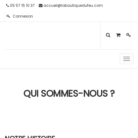
05 57 15 10 37
accueil@laboutiquedufeu.com
Connexion
Toggl
navig
QUI SOMMES-NOUS ?