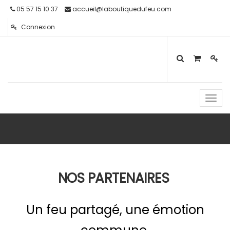
05 57 15 10 37
accueil@laboutiquedufeu.com
Connexion
Toggl
navig
NOS PARTENAIRES
Un feu partagé, une émotion